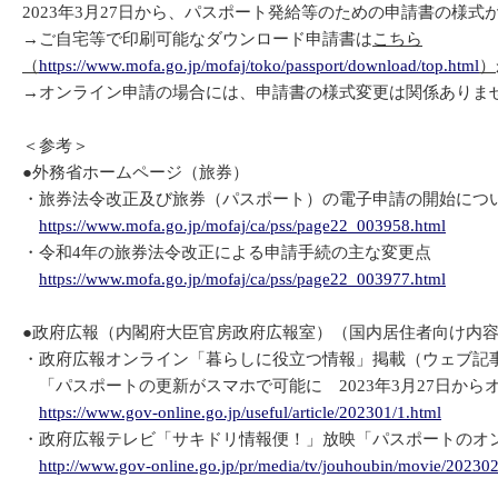
2023年3月27日から、パスポート発給等のための申請書の様
→ご自宅等で印刷可能なダウンロード申請書は
こちら
（
https://www.mofa.go.jp/mofaj/toko/passport/download/top.html
）
→オンライン申請の場合には、申請書の様式変更は関係ありま
＜参考＞
●外務省ホームページ（旅券）
・旅券法令改正及び旅券（パスポート）の電子申請の開始につ
https://www.mofa.go.jp/mofaj/ca/pss/page22_003958.html
・令和4年の旅券法令改正による申請手続の主な変更点
https://www.mofa.go.jp/mofaj/ca/pss/page22_003977.html
●政府広報（内閣府大臣官房政府広報室）（国内居住者向け内
・政府広報オンライン「暮らしに役立つ情報」掲載（ウェブ記
「パスポートの更新がスマホで可能に 2023年3月27日から
https://www.gov-online.go.jp/useful/article/202301/1.html
・政府広報テレビ「サキドリ情報便！」放映「パスポートのオ
http://www.gov-online.go.jp/pr/media/tv/jouhoubin/movie/20230