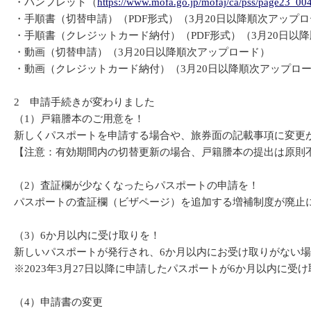
・パンフレット（
https://www.mofa.go.jp/mofaj/ca/pss/page23_00
・手順書（切替申請）（PDF形式）（3月20日以降順次アップ
・手順書（クレジットカード納付）（PDF形式）（3月20日以
・動画（切替申請）（3月20日以降順次アップロード）
・動画（クレジットカード納付）（3月20日以降順次アップロ
2 申請手続きが変わりました
（1）戸籍謄本のご用意を！
新しくパスポートを申請する場合や、旅券面の記載事項に変更
【注意：有効期間内の切替更新の場合、戸籍謄本の提出は原則
（2）査証欄が少なくなったらパスポートの申請を！
パスポートの査証欄（ビザページ）を追加する増補制度が廃止
（3）6か月以内に受け取りを！
新しいパスポートが発行され、6か月以内にお受け取りがない
※2023年3月27日以降に申請したパスポートが6か月以内に
（4）申請書の変更