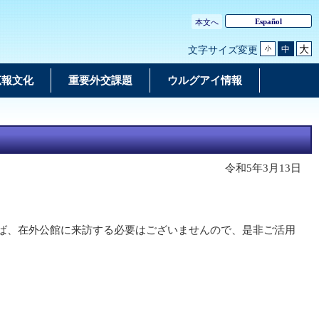
Español
本文へ
大
中
文字サイズ変更
小
広報文化
重要外交課題
ウルグアイ情報
令和5年3月13日
ば、在外公館に来訪する必要はございませんので、是非ご活用