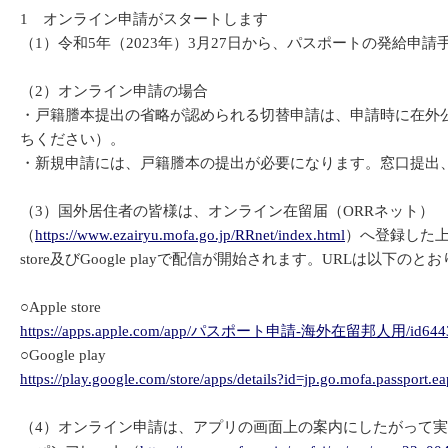
1 オンライン申請がスタートします
（1）令和5年（2023年）3月27日から、パスポートの発給申
（2）オンライン申請の場合
・戸籍謄本提出の省略が認められる切替申請は、申請時に在外
ちください）。
・新規申請には、戸籍謄本の提出が必要になります。窓口提出
（3）国外居住者の皆様は、オンライン在留届（ORRネット）
（
https://www.ezairyu.mofa.go.jp/RRnet/index.html
）へ登録した上
store及びGoogle playで配信が開始されます。URLは以下のと
○Apple store
https://apps.apple.com/app/パスポート申請-海外在留邦人用/id644
○Google play
https://play.google.com/store/apps/details?id=jp.go.mofa.passport.eap
（4）オンライン申請は、アプリの画面上の案内にしたがって